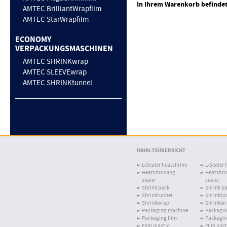
In Ihrem Warenkorb befindet 
AMTEC BrilliantWrapfilm
AMTEC StarWrapfilm
ECONOMY
VERPACKUNGSMASCHINEN
AMTEC SHRINKwrap
AMTEC SLEEVEwrap
AMTEC SHRINKtunnel
INHALTSÜBERSICHT
L-Sealer heatshrink
L-Sealer 
Heatshrinking
Heatshri
sealer
sealer
Shrink pack
Shrink p
Shrinktunnel
Shrinktu
Shrinkwrap
Shrinkw
Packaging machine
Packagin
Packaging film
Packagin
Film plastic
Film plas