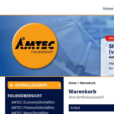
Home
HIG
S
(v
Au
PRO
für
Home
>
Warenkorb
Warenkorb
FOLIENÜBERSICHT
Ihre Artikelauswahl
AMTEC EconomyShrinkfilm
AMTEC PremiumShrinkfilm
Artikel
AMTEC MegaShrinkfilm