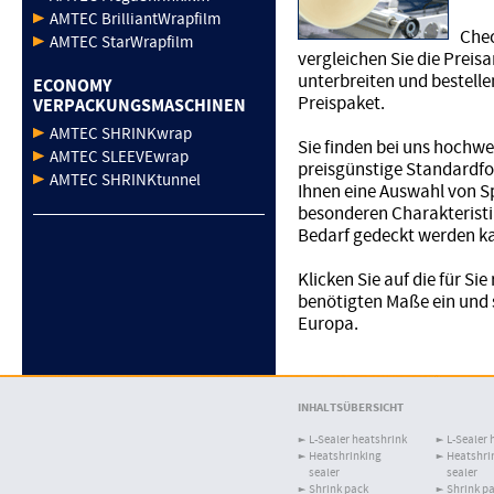
AMTEC BrilliantWrapfilm
Chec
AMTEC StarWrapfilm
vergleichen Sie die Preisa
unterbreiten und bestellen
ECONOMY
Preispaket.
VERPACKUNGSMASCHINEN
AMTEC SHRINKwrap
Sie finden bei uns hochwe
AMTEC SLEEVEwrap
preisgünstige Standardfol
AMTEC SHRINKtunnel
Ihnen eine Auswahl von Sp
besonderen Charakteristik
Bedarf gedeckt werden k
Klicken Sie auf die für Sie
benötigten Maße ein und 
Europa.
INHALTSÜBERSICHT
L-Sealer heatshrink
L-Sealer 
Heatshrinking
Heatshri
sealer
sealer
Shrink pack
Shrink p