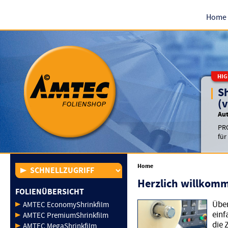
Home
HIG
S
(v
Au
PRO
für
Home
Herzlich willkom
FOLIENÜBERSICHT
Über
AMTEC EconomyShrinkfilm
einf
AMTEC PremiumShrinkfilm
die 
AMTEC MegaShrinkfilm