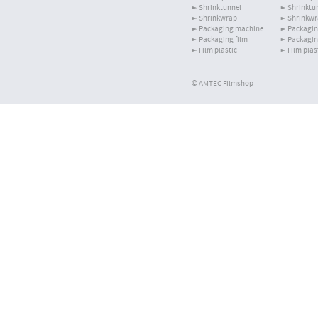
Shrinktunnel
Shrinktu
Shrinkwrap
Shrinkw
Packaging machine
Packagin
Packaging film
Packagin
Film plastic
Film plas
© AMTEC Filmshop